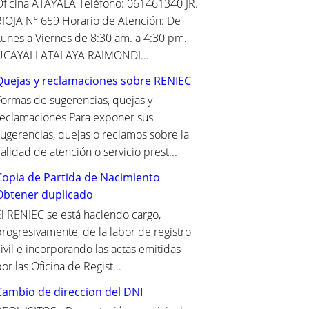
Oficina ATAYALA Teléfono: 061461340 JR.
RIOJA Nº 659 Horario de Atención: De
Lunes a Viernes de 8:30 am. a 4:30 pm.
UCAYALI ATALAYA RAIMONDI...
Quejas y reclamaciones sobre RENIEC
Formas de sugerencias, quejas y
reclamaciones Para exponer sus
sugerencias, quejas o reclamos sobre la
alidad de atención o servicio prest...
Copia de Partida de Nacimiento
Obtener duplicado
El RENIEC se está haciendo cargo,
progresivamente, de la labor de registro
ivil e incorporando las actas emitidas
or las Oficina de Regist...
Cambio de direccion del DNI