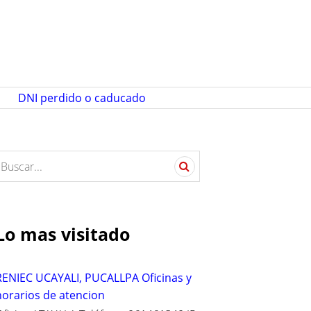
DNI perdido o caducado
S
e
a
c
Lo mas visitado
h
o
RENIEC UCAYALI, PUCALLPA Oficinas y
horarios de atencion