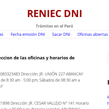
RENIEC DNI
Trámites en el Perú
as
Fecha emisión DNI
Sacar DNI
Oficinas abiertas
cion de las oficinas y horarios de
r
 083323483 Dirección: JR. UNIÓN 227 ABANCAY
s de 8:30 am - 5:00 pm, Sábados de 08:30 am a
AY
f
r
898 Dirección: JR. CESAR VALLEJO N° 141 Horario
: