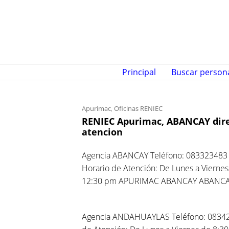
S
k
i
p
t
o
Principal
Buscar person
c
o
n
Apurimac
,
Oficinas RENIEC
RENIEC Apurimac, ABANCAY direc
t
atencion
e
n
Agencia ABANCAY Teléfono: 083323483
t
Horario de Atención: De Lunes a Vierne
12:30 pm APURIMAC ABANCAY ABANC
Agencia ANDAHUAYLAS Teléfono: 083421