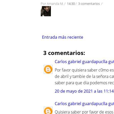
Por
Amanda M.
/
14:30
/
3 comentarios
/
Entrada más reciente
3 comentarios:
Carlos gabriel guardapuclla gu
Por favor quisiera saber c0mo e
de abril y tambie de la señora c
saber para que dia podemos rec
20 de mayo de 2021 a las 11:14
Carlos gabriel guardapuclla gu
Quisiera saber por favor de eso