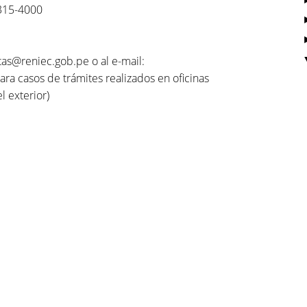
 315-4000
tas@reniec.gob.pe o al e-mail:
ra casos de trámites realizados en oficinas
l exterior)