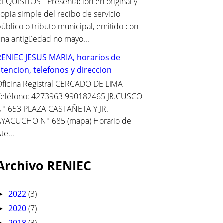
REQUISITOS - Presentación en original y
copia simple del recibo de servicio
público o tributo municipal, emitido con
una antigüedad no mayo...
RENIEC JESUS MARIA, horarios de
atencion, telefonos y direccion
Oficina Registral CERCADO DE LIMA
Teléfono: 4273963 990182465 JR.CUSCO
N° 653 PLAZA CASTAÑETA Y JR.
AYACUCHO N° 685 (mapa) Horario de
te...
Archivo RENIEC
2022
(3)
►
2020
(7)
►
2018
(3)
►