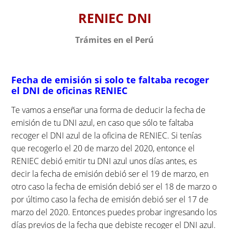
S
RENIEC DNI
k
i
Trámites en el Perú
p
t
o
Fecha de emisión si solo te faltaba recoger
c
el DNI de oficinas RENIEC
o
n
Te vamos a enseñar una forma de deducir la fecha de
t
emisión de tu DNI azul, en caso que sólo te faltaba
e
recoger el DNI azul de la oficina de RENIEC. Si tenías
n
que recogerlo el 20 de marzo del 2020, entonce el
t
RENIEC debió emitir tu DNI azul unos días antes, es
decir la fecha de emisión debió ser el 19 de marzo, en
otro caso la fecha de emisión debió ser el 18 de marzo o
por último caso la fecha de emisión debió ser el 17 de
marzo del 2020. Entonces puedes probar ingresando los
días previos de la fecha que debiste recoger el DNI azul.