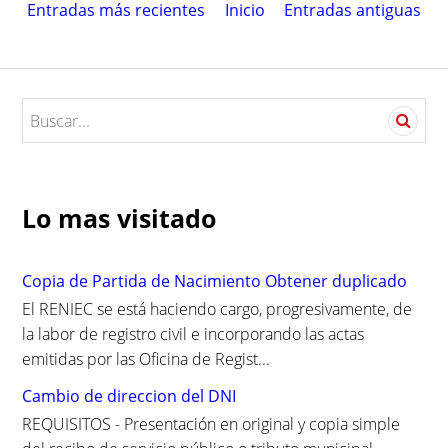
Entradas más recientes
Inicio
Entradas antiguas
S
e
a
r
c
Lo mas visitado
h
f
o
Copia de Partida de Nacimiento Obtener duplicado
r
El RENIEC se está haciendo cargo, progresivamente, de
:
la labor de registro civil e incorporando las actas
emitidas por las Oficina de Regist...
Cambio de direccion del DNI
REQUISITOS - Presentación en original y copia simple