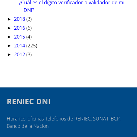
¿Cuál es el dígito verificador o validador de mi
DNI?
2018
(3)
►
2016
(6)
►
2015
(4)
►
2014
(225)
►
2012
(3)
►
RENIEC DNI
Horarios, oficinas, telefonos de RENIEC, SUNAT, BCP,
Banco de la Nacion