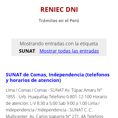
S
RENIEC DNI
k
i
Trámites en el Perú
p
t
o
c
Mostrando entradas con la etiqueta
o
SUNAT
.
Mostrar todas las entradas
n
t
e
SUNAT de Comas, Independencia (telefonos
n
y horarios de atencion)
t
Lima / Comas / Comas - SUNAT Av. Túpac Amaru Nº
1855 - Urb. Huaquillay Telefono 0-801-12-100 Horario
de atencion: L-V 8:30 a 5:00 Sab 9:00 a 1:00 Lima /
Independencia / Independencia - SUNAT C. C.
Multicenter: Av. Carlos Izaguirre N° 271, 4A Telefono