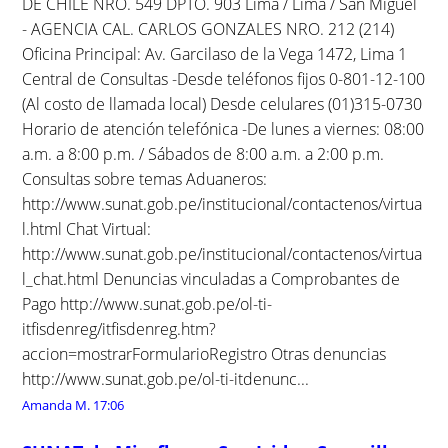
DE CHILE NRO. 549 DPTO. 903 Lima / Lima / San Miguel
- AGENCIA CAL. CARLOS GONZALES NRO. 212 (214)
Oficina Principal: Av. Garcilaso de la Vega 1472, Lima 1
Central de Consultas -Desde teléfonos fijos 0-801-12-100
(Al costo de llamada local) Desde celulares (01)315-0730
Horario de atención telefónica -De lunes a viernes: 08:00
a.m. a 8:00 p.m. / Sábados de 8:00 a.m. a 2:00 p.m.
Consultas sobre temas Aduaneros:
http://www.sunat.gob.pe/institucional/contactenos/virtua
l.html Chat Virtual:
http://www.sunat.gob.pe/institucional/contactenos/virtua
l_chat.html Denuncias vinculadas a Comprobantes de
Pago http://www.sunat.gob.pe/ol-ti-
itfisdenreg/itfisdenreg.htm?
accion=mostrarFormularioRegistro Otras denuncias
http://www.sunat.gob.pe/ol-ti-itdenunc...
Amanda M.
17:06