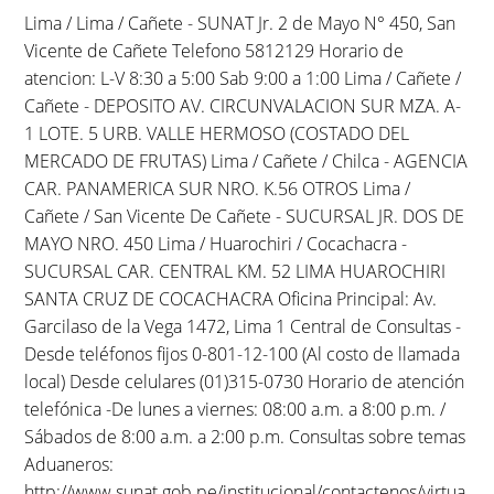
Lima / Lima / Cañete - SUNAT Jr. 2 de Mayo N° 450, San
Vicente de Cañete Telefono 5812129 Horario de
atencion: L-V 8:30 a 5:00 Sab 9:00 a 1:00 Lima / Cañete /
Cañete - DEPOSITO AV. CIRCUNVALACION SUR MZA. A-
1 LOTE. 5 URB. VALLE HERMOSO (COSTADO DEL
MERCADO DE FRUTAS) Lima / Cañete / Chilca - AGENCIA
CAR. PANAMERICA SUR NRO. K.56 OTROS Lima /
Cañete / San Vicente De Cañete - SUCURSAL JR. DOS DE
MAYO NRO. 450 Lima / Huarochiri / Cocachacra -
SUCURSAL CAR. CENTRAL KM. 52 LIMA HUAROCHIRI
SANTA CRUZ DE COCACHACRA Oficina Principal: Av.
Garcilaso de la Vega 1472, Lima 1 Central de Consultas -
Desde teléfonos fijos 0-801-12-100 (Al costo de llamada
local) Desde celulares (01)315-0730 Horario de atención
telefónica -De lunes a viernes: 08:00 a.m. a 8:00 p.m. /
Sábados de 8:00 a.m. a 2:00 p.m. Consultas sobre temas
Aduaneros:
http://www.sunat.gob.pe/institucional/contactenos/virtua