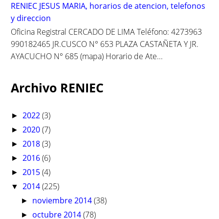
RENIEC JESUS MARIA, horarios de atencion, telefonos
y direccion
Oficina Registral CERCADO DE LIMA Teléfono: 4273963
990182465 JR.CUSCO N° 653 PLAZA CASTAÑETA Y JR.
AYACUCHO N° 685 (mapa) Horario de Ate...
Archivo RENIEC
2022
(3)
►
2020
(7)
►
2018
(3)
►
2016
(6)
►
2015
(4)
►
2014
(225)
▼
noviembre 2014
(38)
►
octubre 2014
(78)
►