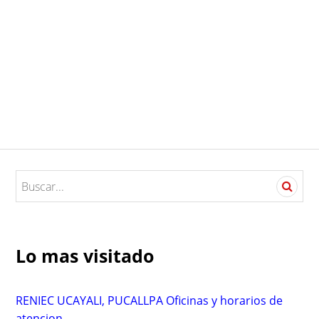
S
e
a
r
c
Lo mas visitado
h
f
o
RENIEC UCAYALI, PUCALLPA Oficinas y horarios de
r
atencion