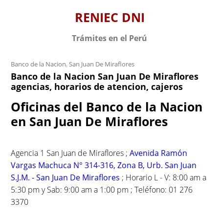
S
RENIEC DNI
k
i
Trámites en el Perú
p
t
Banco de la Nacion
,
San Juan De Miraflores
o
Banco de la Nacion San Juan De Miraflores
c
agencias, horarios de atencion, cajeros
o
n
Oficinas del Banco de la Nacion
t
en San Juan De Miraflores
e
n
t
Agencia 1 San Juan de Miraflores ;
Avenida Ramón
Vargas Machuca N° 314-316, Zona B, Urb. San Juan
S.J.M. - San Juan De Miraflores
; Horario L - V: 8:00 am a
5:30 pm y Sab: 9:00 am a 1:00 pm ; Teléfono: 01 276
3370