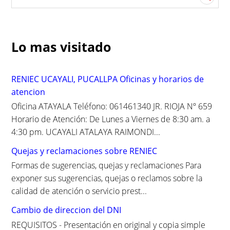
e
a
r
c
Lo mas visitado
h
f
o
RENIEC UCAYALI, PUCALLPA Oficinas y horarios de
r
atencion
:
Oficina ATAYALA Teléfono: 061461340 JR. RIOJA Nº 659
Horario de Atención: De Lunes a Viernes de 8:30 am. a
4:30 pm. UCAYALI ATALAYA RAIMONDI...
Quejas y reclamaciones sobre RENIEC
Formas de sugerencias, quejas y reclamaciones Para
exponer sus sugerencias, quejas o reclamos sobre la
calidad de atención o servicio prest...
Cambio de direccion del DNI
REQUISITOS - Presentación en original y copia simple