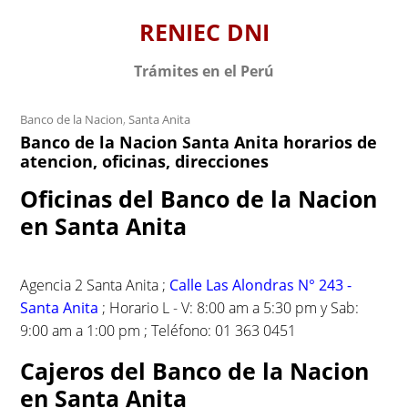
S
RENIEC DNI
k
i
Trámites en el Perú
p
t
Banco de la Nacion
,
Santa Anita
o
Banco de la Nacion Santa Anita horarios de
c
atencion, oficinas, direcciones
o
n
Oficinas del Banco de la Nacion
t
en Santa Anita
e
n
t
Agencia 2 Santa Anita ;
Calle Las Alondras N° 243 -
Santa Anita
; Horario L - V: 8:00 am a 5:30 pm y Sab:
9:00 am a 1:00 pm ; Teléfono: 01 363 0451
Cajeros del Banco de la Nacion
en Santa Anita