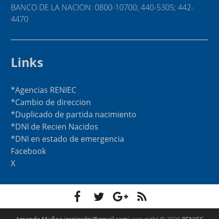
BANCO DE LA NACION: 0800-10700; 440-5305; 442-
4470
Links
*Agencias RENIEC
*Cambio de direccion
*Duplicado de partida nacimiento
*DNI de Recien Nacidos
*DNI en estado de emergencia
Facebook
X
F
T
G
F
a
w
o
e
c
i
o
e
e
t
g
d