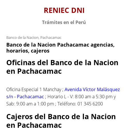
S
RENIEC DNI
k
i
Trámites en el Perú
p
t
Banco de la Nacion
,
Pachacamac
o
Banco de la Nacion Pachacamac agencias,
c
horarios, cajeros
o
n
Oficinas del Banco de la Nacion
t
en Pachacamac
e
n
t
Oficina Especial 1 Manchay ;
Avenida Víctor Malásquez
s/n - Pachacamac
; Horario L - V: 8:00 am a 5:30 pm y
Sab: 9:00 am a 1:00 pm ; Teléfono: 01 345 6200
Cajeros del Banco de la Nacion
en Pachacamac