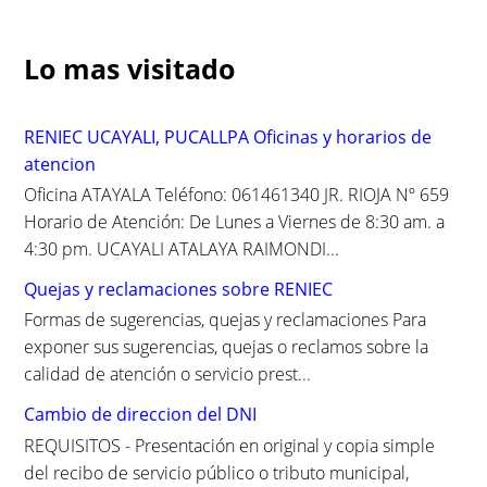
a
r
c
Lo mas visitado
h
f
o
RENIEC UCAYALI, PUCALLPA Oficinas y horarios de
r
atencion
:
Oficina ATAYALA Teléfono: 061461340 JR. RIOJA Nº 659
Horario de Atención: De Lunes a Viernes de 8:30 am. a
4:30 pm. UCAYALI ATALAYA RAIMONDI...
Quejas y reclamaciones sobre RENIEC
Formas de sugerencias, quejas y reclamaciones Para
exponer sus sugerencias, quejas o reclamos sobre la
calidad de atención o servicio prest...
Cambio de direccion del DNI
REQUISITOS - Presentación en original y copia simple
del recibo de servicio público o tributo municipal,