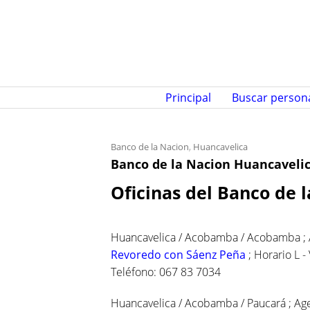
S
k
i
p
t
o
Principal
Buscar person
c
o
n
Banco de la Nacion
,
Huancavelica
Banco de la Nacion Huancavelica
t
e
Oficinas del Banco de 
n
t
Huancavelica / Acobamba / Acobamba ;
Revoredo con Sáenz Peña
; Horario L -
Teléfono: 067 83 7034
Huancavelica / Acobamba / Paucará ; Age