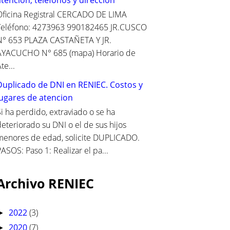
Oficina Registral CERCADO DE LIMA
Teléfono: 4273963 990182465 JR.CUSCO
N° 653 PLAZA CASTAÑETA Y JR.
AYACUCHO N° 685 (mapa) Horario de
te...
Duplicado de DNI en RENIEC. Costos y
lugares de atencion
i ha perdido, extraviado o se ha
deteriorado su DNI o el de sus hijos
menores de edad, solicite DUPLICADO.
ASOS: Paso 1: Realizar el pa...
Archivo RENIEC
2022
(3)
►
2020
(7)
►