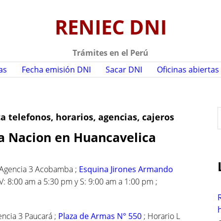
RENIEC DNI
Trámites en el Perú
as
Fecha emisión DNI
Sacar DNI
Oficinas abiertas
 telefonos, horarios, agencias, cajeros
la Nacion en Huancavelica
r
 Agencia 3 Acobamba ;
Esquina Jirones Armando
 V: 8:00 am a 5:30 pm y S: 9:00 am a 1:00 pm ;
f
r
ncia 3 Paucará ;
Plaza de Armas N° 550
; Horario L
: