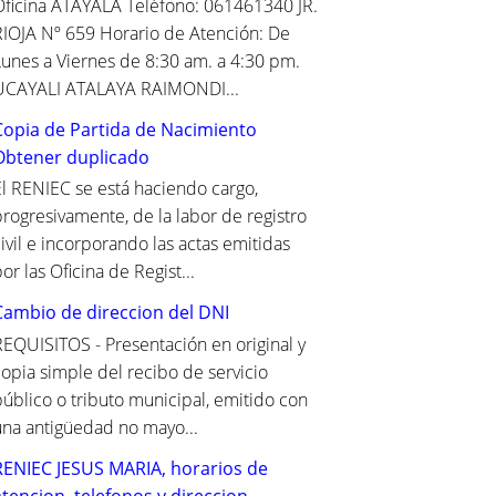
Oficina ATAYALA Teléfono: 061461340 JR.
RIOJA Nº 659 Horario de Atención: De
Lunes a Viernes de 8:30 am. a 4:30 pm.
UCAYALI ATALAYA RAIMONDI...
Copia de Partida de Nacimiento
Obtener duplicado
El RENIEC se está haciendo cargo,
progresivamente, de la labor de registro
ivil e incorporando las actas emitidas
or las Oficina de Regist...
Cambio de direccion del DNI
REQUISITOS - Presentación en original y
copia simple del recibo de servicio
público o tributo municipal, emitido con
una antigüedad no mayo...
RENIEC JESUS MARIA, horarios de
atencion, telefonos y direccion