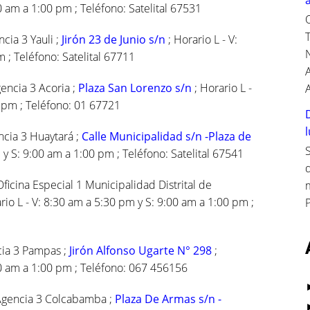
0 am a 1:00 pm ; Teléfono: Satelital 67531
cia 3 Yauli ;
Jirón 23 de Junio s/n
; Horario L - V:
 ; Teléfono: Satelital 67711
gencia 3 Acoria ;
Plaza San Lorenzo s/n
; Horario L -
A
0 pm ; Teléfono: 01 67721
ncia 3 Huaytará ;
Calle Municipalidad s/n -Plaza de
S
 y S: 9:00 am a 1:00 pm ; Teléfono: Satelital 67541
ficina Especial 1 Municipalidad Distrital de
rio L - V: 8:30 am a 5:30 pm y S: 9:00 am a 1:00 pm ;
P
cia 3 Pampas ;
Jirón Alfonso Ugarte N° 298
;
00 am a 1:00 pm ; Teléfono: 067 456156
 Agencia 3 Colcabamba ;
Plaza De Armas s/n -