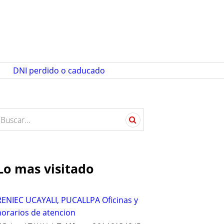
DNI perdido o caducado
S
e
a
c
Lo mas visitado
h
o
RENIEC UCAYALI, PUCALLPA Oficinas y
horarios de atencion