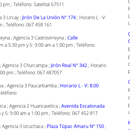
0 pm ; Teléfono: Satelital 67511
a 3 Lircay ;
Jirón De La Unión N° 174
; Horario L - V:
m ; Teléfono: 067 458 161
reyna ; Agencia 3 Castrovirreyna ;
Calle
 am a 5:30 pm y S: 9:00 am a 1:00 pm ; Teléfono:
c
; Agencia 3 Churcampa ;
Jirón Real N° 342
; Horario
p
1:00 pm ; Teléfono: 067 487057
a ; Agencia 3 Paucarbamba ;
Horario L - V: 8:00
Teléfono:
ica ; Agencia 2 Huancavelica ;
Avenida Escalonada
m y S: 9:00 am a 1:00 pm ; Teléfono: 067 452 817
; Agencia 3 Izcuchaca ;
Plaza Túpac Amaru Nº 150
;