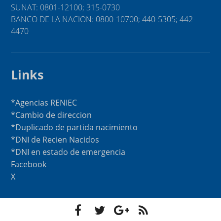
SUNAT: 0801-12100; 315-0730
BANCO DE LA NACION: 0800-10700; 440-5305; 442-
4470
Links
*Agencias RENIEC
*Cambio de direccion
*Duplicado de partida nacimiento
*DNI de Recien Nacidos
*DNI en estado de emergencia
Facebook
X
F
T
G
F
a
w
o
e