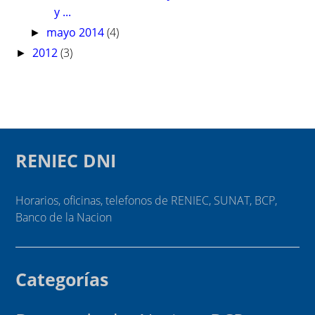
y ...
mayo 2014
(4)
►
2012
(3)
►
RENIEC DNI
Horarios, oficinas, telefonos de RENIEC, SUNAT, BCP,
Banco de la Nacion
Categorías