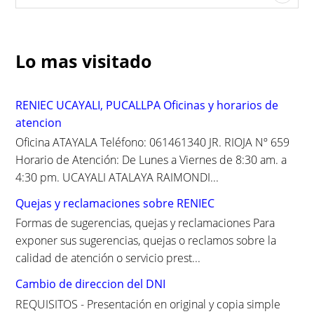
e
a
r
c
Lo mas visitado
h
f
o
RENIEC UCAYALI, PUCALLPA Oficinas y horarios de
r
atencion
:
Oficina ATAYALA Teléfono: 061461340 JR. RIOJA Nº 659
Horario de Atención: De Lunes a Viernes de 8:30 am. a
4:30 pm. UCAYALI ATALAYA RAIMONDI...
Quejas y reclamaciones sobre RENIEC
Formas de sugerencias, quejas y reclamaciones Para
exponer sus sugerencias, quejas o reclamos sobre la
calidad de atención o servicio prest...
Cambio de direccion del DNI
REQUISITOS - Presentación en original y copia simple