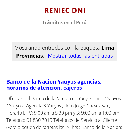
S
RENIEC DNI
k
i
Trámites en el Perú
p
t
o
c
Mostrando entradas con la etiqueta
Lima
o
Provincias
.
Mostrar todas las entradas
n
t
e
Banco de la Nacion Yauyos agencias,
n
horarios de atencion, cajeros
t
Oficinas del Banco de la Nacion en Yauyos Lima / Yauyos
/ Yauyos ; Agencia 3 Yauyos ; Jirón Jorge Chávez s/n ;
Horario L - V: 9:00 am a 5:30 pm y S: 9:00 am a 1:00 pm ;
Teléfono: 01 830 7015 Telefonos de Servicio al Cliente
(Para bloqueo de tarjetas las 24 hrs): Banco de la Nacion: