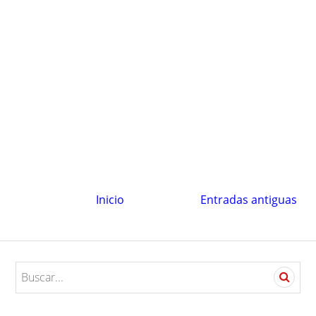
Inicio
Entradas antiguas
S
e
a