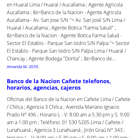
en Huaral Lima / Huaral / Aucallama ; Agente Agricola
Aucallama ; &t=Banco de la Nacion - Agente Agricola
Aucallama - Av. San Jose S/N ''> Av. San José S/N Lima /
Huaral / Aucallama ; Agente Botica "Farma Salud" ;
&t=Banco de la Nacion - Agente Botica Farma Salud -
Sector El Establo - Parque San Isidro S/N Palpa ''> Sector
El Establo - Parque San Isidro S/N Palpa Lima / Huaral /
Chancay ; Agente Bodega "Dorita" ; &t=Banco de...
Amanda M.
20:55
Banco de la Nacion Cañete telefonos,
horarios, agencias, cajeros
Oficinas del Banco de la Nacion en Cañete Lima / Cañete
/ Chilca ; Agencia 3 Chilca ; Avenida Mariano Ignacio
Prado Nº 496 ; Horario L - V: 8:00 am a 5:30 pm y S: 9:00
am a 1:00 pm ; Teléfono: 01 530 5205 Lima / Cañete /
Lunahuaná ; Agencia 3 Lunahuaná ; Jirón Graú N° 343 ;
Horario L - V: 9:00 am a 5:30 pm y S: 9:00 am a 1:00 pm ;