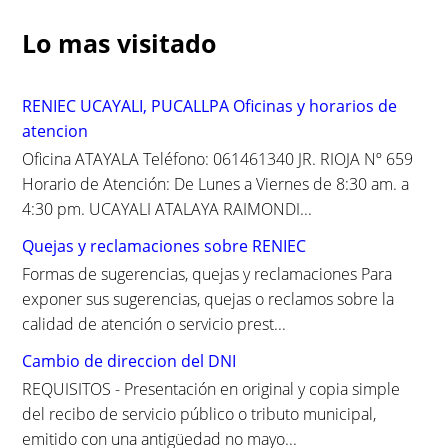
r
c
Lo mas visitado
h
f
o
RENIEC UCAYALI, PUCALLPA Oficinas y horarios de
r
atencion
:
Oficina ATAYALA Teléfono: 061461340 JR. RIOJA Nº 659
Horario de Atención: De Lunes a Viernes de 8:30 am. a
4:30 pm. UCAYALI ATALAYA RAIMONDI...
Quejas y reclamaciones sobre RENIEC
Formas de sugerencias, quejas y reclamaciones Para
exponer sus sugerencias, quejas o reclamos sobre la
calidad de atención o servicio prest...
Cambio de direccion del DNI
REQUISITOS - Presentación en original y copia simple
del recibo de servicio público o tributo municipal,
emitido con una antigüedad no mayo...