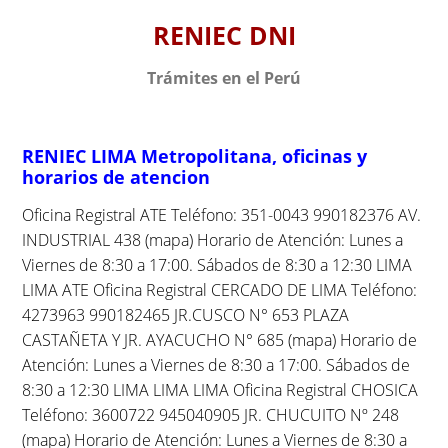
S
RENIEC DNI
k
i
Trámites en el Perú
p
t
o
RENIEC LIMA Metropolitana, oficinas y
c
horarios de atencion
o
n
Oficina Registral ATE Teléfono: 351-0043 990182376 AV.
t
INDUSTRIAL 438 (mapa) Horario de Atención: Lunes a
e
Viernes de 8:30 a 17:00. Sábados de 8:30 a 12:30 LIMA
n
LIMA ATE Oficina Registral CERCADO DE LIMA Teléfono:
t
4273963 990182465 JR.CUSCO N° 653 PLAZA
CASTAÑETA Y JR. AYACUCHO N° 685 (mapa) Horario de
Atención: Lunes a Viernes de 8:30 a 17:00. Sábados de
8:30 a 12:30 LIMA LIMA LIMA Oficina Registral CHOSICA
Teléfono: 3600722 945040905 JR. CHUCUITO Nº 248
(mapa) Horario de Atención: Lunes a Viernes de 8:30 a