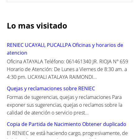
a
r
c
Lo mas visitado
h
f
o
RENIEC UCAYALI, PUCALLPA Oficinas y horarios de
r
atencion
:
Oficina ATAYALA Teléfono: 061461340 JR. RIOJA Nº 659
Horario de Atención: De Lunes a Viernes de 8:30 am. a
4:30 pm. UCAYALI ATALAYA RAIMONDI...
Quejas y reclamaciones sobre RENIEC
Formas de sugerencias, quejas y reclamaciones Para
exponer sus sugerencias, quejas o reclamos sobre la
calidad de atención o servicio prest...
Copia de Partida de Nacimiento Obtener duplicado
El RENIEC se está haciendo cargo, progresivamente, de