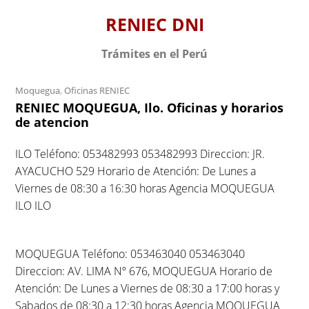
S
RENIEC DNI
k
i
Trámites en el Perú
p
t
Moquegua
,
Oficinas RENIEC
o
RENIEC MOQUEGUA, Ilo. Oficinas y horarios
c
de atencion
o
n
ILO Teléfono: 053482993 053482993 Direccion: JR.
t
AYACUCHO 529 Horario de Atención: De Lunes a
e
Viernes de 08:30 a 16:30 horas Agencia MOQUEGUA
n
ILO ILO
t
MOQUEGUA Teléfono: 053463040 053463040
Direccion: AV. LIMA Nº 676, MOQUEGUA Horario de
Atención: De Lunes a Viernes de 08:30 a 17:00 horas y
Sabados de 08:30 a 12:30 horas Agencia MOQUEGUA