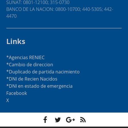
SUNAT: 0801-12100; 315-0730
BANCO DE LA NACION: 0800-10700; 440-5305; 442-
4470
Links
*Agencias RENIEC
*Cambio de direccion
*Duplicado de partida nacimiento
*DNI de Recien Nacidos
*DNI en estado de emergencia
Facebook
X
F
T
G
F
a
w
o
e
c
i
o
e