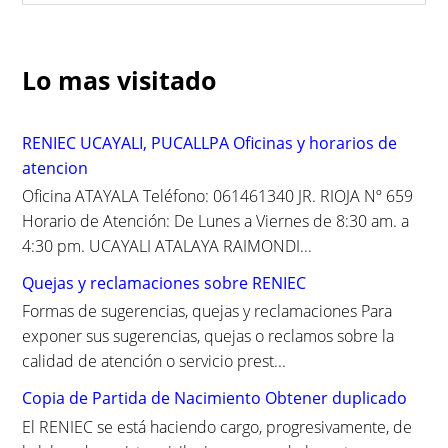
a
r
c
Lo mas visitado
h
f
o
RENIEC UCAYALI, PUCALLPA Oficinas y horarios de
r
atencion
:
Oficina ATAYALA Teléfono: 061461340 JR. RIOJA Nº 659
Horario de Atención: De Lunes a Viernes de 8:30 am. a
4:30 pm. UCAYALI ATALAYA RAIMONDI...
Quejas y reclamaciones sobre RENIEC
Formas de sugerencias, quejas y reclamaciones Para
exponer sus sugerencias, quejas o reclamos sobre la
calidad de atención o servicio prest...
Copia de Partida de Nacimiento Obtener duplicado
El RENIEC se está haciendo cargo, progresivamente, de