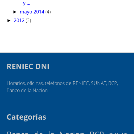
y ...
mayo 2014
(4)
►
2012
(3)
►
RENIEC DNI
Horarios, oficinas, telefonos de RENIEC, SUNAT, BCP,
Banco de la Nacion
Categorías