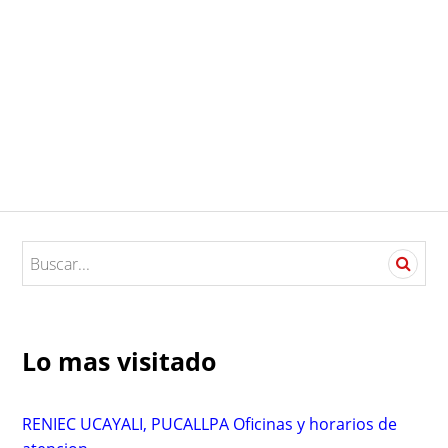
S
e
a
r
c
Lo mas visitado
h
f
o
RENIEC UCAYALI, PUCALLPA Oficinas y horarios de
r