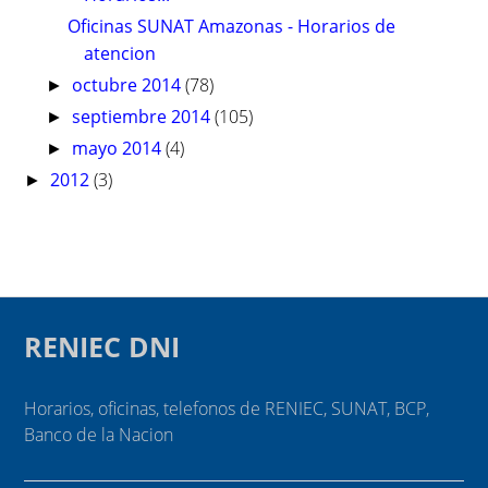
Oficinas SUNAT Amazonas - Horarios de
atencion
octubre 2014
(78)
►
septiembre 2014
(105)
►
mayo 2014
(4)
►
2012
(3)
►
RENIEC DNI
Horarios, oficinas, telefonos de RENIEC, SUNAT, BCP,
Banco de la Nacion