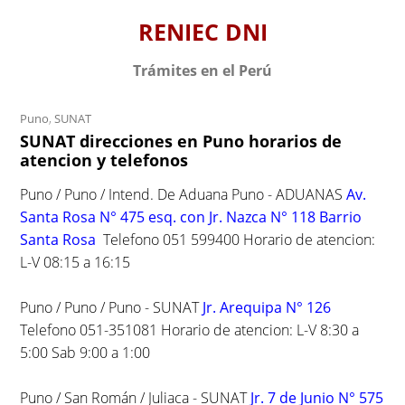
S
RENIEC DNI
k
i
Trámites en el Perú
p
t
Puno
,
SUNAT
o
SUNAT direcciones en Puno horarios de
c
atencion y telefonos
o
n
Puno / Puno / Intend. De Aduana Puno - ADUANAS
Av.
t
Santa Rosa N° 475 esq. con Jr. Nazca N° 118 Barrio
e
Santa Rosa
Telefono 051 599400 Horario de atencion:
n
L-V 08:15 a 16:15
t
Puno / Puno / Puno - SUNAT
Jr. Arequipa N° 126
Telefono 051-351081 Horario de atencion: L-V 8:30 a
5:00 Sab 9:00 a 1:00
Puno / San Román / Juliaca - SUNAT
Jr. 7 de Junio N° 575