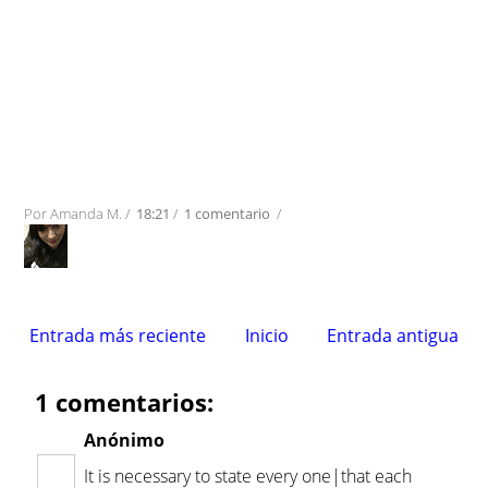
Por
Amanda M.
/
18:21
/
1 comentario
/
Entrada más reciente
Inicio
Entrada antigua
1 comentarios:
Anónimo
It is necessary to state every one|that each