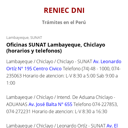
S
RENIEC DNI
k
i
Trámites en el Perú
p
t
Lambayeque
,
SUNAT
o
Oficinas SUNAT Lambayeque, Chiclayo
c
(horarios y telefonos)
o
n
Lambayeque / Chiclayo / Chiclayo - SUNAT
Av. Leonardo
t
Ortíz N° 195 Centro Civico
Telefono (74) 48 - 1000, 074-
e
235063 Horario de atencion: L-V 8:30 a 5:00 Sab 9:00 a
n
1:00
t
Lambayeque / Chiclayo / Intend. De Aduana Chiclayo -
ADUANAS
Av. José Balta N° 655
Telefono 074-227853,
074-272231 Horario de atencion: L-V 8:30 a 16:30
Lambayeque / Chiclayo / Leonardo Ortíz - SUNAT
Av. El