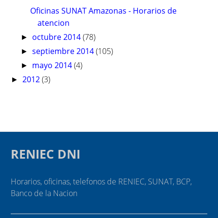
Oficinas SUNAT Amazonas - Horarios de
atencion
octubre 2014
(78)
►
septiembre 2014
(105)
►
mayo 2014
(4)
►
2012
(3)
►
RENIEC DNI
Horarios, oficinas, telefonos de RENIEC, SUNAT, BCP,
Banco de la Nacion