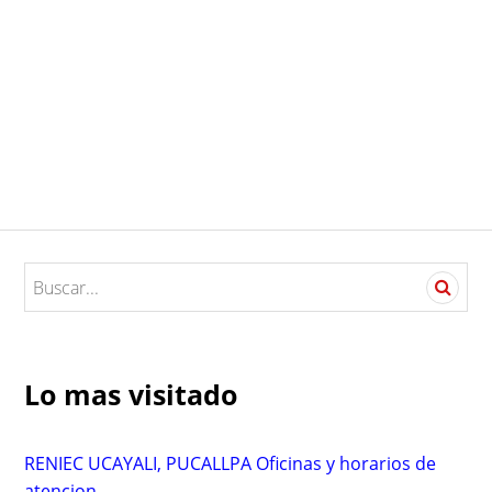
S
e
a
r
c
Lo mas visitado
h
f
o
RENIEC UCAYALI, PUCALLPA Oficinas y horarios de
r
atencion