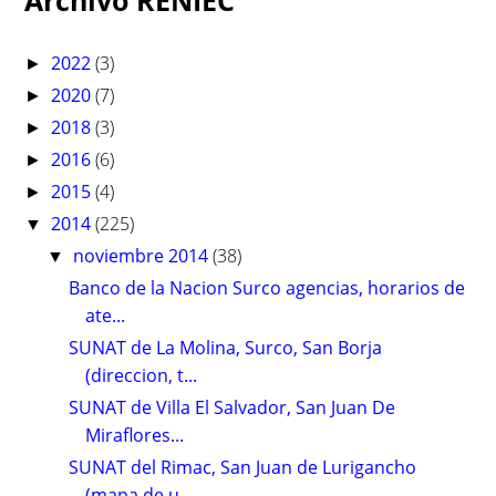
2022
(3)
►
2020
(7)
►
2018
(3)
►
2016
(6)
►
2015
(4)
►
2014
(225)
▼
noviembre 2014
(38)
▼
Banco de la Nacion Surco agencias, horarios de
ate...
SUNAT de La Molina, Surco, San Borja
(direccion, t...
SUNAT de Villa El Salvador, San Juan De
Miraflores...
SUNAT del Rimac, San Juan de Lurigancho
(mapa de u...