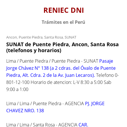
S
RENIEC DNI
k
i
Trámites en el Perú
p
t
Ancon
,
Puente Piedra
,
Santa Rosa
,
SUNAT
o
SUNAT de Puente Piedra, Ancon, Santa Rosa
c
(telefonos y horarios)
o
n
Lima / Puente Piedra / Puente Piedra - SUNAT
Pasaje
t
Jorge Chávez N° 138 (a 2 cdras. del Óvalo de Puente
e
Piedra, Alt. Cdra. 2 de la Av. Juan Lecaros).
Telefono 0-
n
801-12-100 Horario de atencion: L-V 8:30 a 5:00 Sab
t
9:00 a 1:00
Lima / Lima / Puente Piedra - AGENCIA
PJ. JORGE
CHAVEZ NRO. 138
Lima / Lima / Santa Rosa - AGENCIA
CAR.