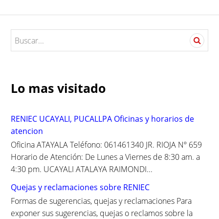
S
e
a
r
c
Lo mas visitado
h
f
o
RENIEC UCAYALI, PUCALLPA Oficinas y horarios de
r
atencion
:
Oficina ATAYALA Teléfono: 061461340 JR. RIOJA Nº 659
Horario de Atención: De Lunes a Viernes de 8:30 am. a
4:30 pm. UCAYALI ATALAYA RAIMONDI...
Quejas y reclamaciones sobre RENIEC
Formas de sugerencias, quejas y reclamaciones Para
exponer sus sugerencias, quejas o reclamos sobre la