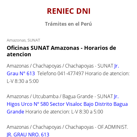
S
RENIEC DNI
k
i
Trámites en el Perú
p
t
Amazonas
,
SUNAT
o
Oficinas SUNAT Amazonas - Horarios de
c
atencion
o
n
Amazonas / Chachapoyas / Chachapoyas - SUNAT
Jr.
t
Grau N° 613
Telefono 041-477497 Horario de atencion:
e
L-V 8:30 a 5:00
n
t
Amazonas / Utcubamba / Bagua Grande - SUNAT
Jr.
Higos Urco Nº 580 Sector Visaloc Bajo Distrito Bagua
Grande
Horario de atencion: L-V 8:30 a 5:00
Amazonas / Chachapoyas / Chachapoyas - OF.ADMINIST.
JR. GRAU NRO. 613