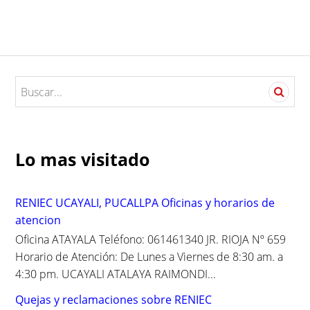
S
e
a
r
c
Lo mas visitado
h
f
o
RENIEC UCAYALI, PUCALLPA Oficinas y horarios de
r
atencion
:
Oficina ATAYALA Teléfono: 061461340 JR. RIOJA Nº 659
Horario de Atención: De Lunes a Viernes de 8:30 am. a
4:30 pm. UCAYALI ATALAYA RAIMONDI...
Quejas y reclamaciones sobre RENIEC