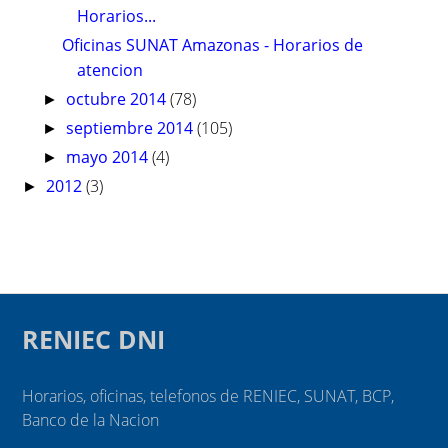
Horarios...
Oficinas SUNAT Amazonas - Horarios de
atencion
octubre 2014
(78)
►
septiembre 2014
(105)
►
mayo 2014
(4)
►
2012
(3)
►
RENIEC DNI
Horarios, oficinas, telefonos de RENIEC, SUNAT, BCP,
Banco de la Nacion