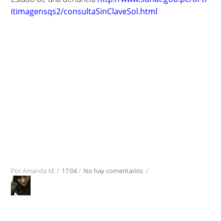
itimagensqs2/consultaSinClaveSol.html
Por
Amanda M.
/
17:04
/
No hay comentarios
/