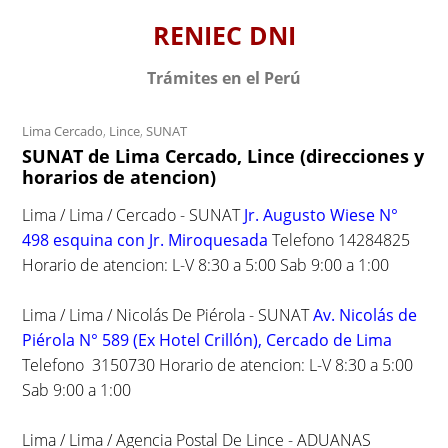
S
RENIEC DNI
k
i
Trámites en el Perú
p
t
Lima Cercado
,
Lince
,
SUNAT
o
SUNAT de Lima Cercado, Lince (direcciones y
c
horarios de atencion)
o
n
Lima / Lima / Cercado - SUNAT
Jr. Augusto Wiese N°
t
498 esquina con Jr. Miroquesada
Telefono 14284825
e
Horario de atencion: L-V 8:30 a 5:00 Sab 9:00 a 1:00
n
t
Lima / Lima / Nicolás De Piérola - SUNAT
Av. Nicolás de
Piérola N° 589 (Ex Hotel Crillón), Cercado de Lima
Telefono 3150730 Horario de atencion: L-V 8:30 a 5:00
Sab 9:00 a 1:00
Lima / Lima / Agencia Postal De Lince - ADUANAS