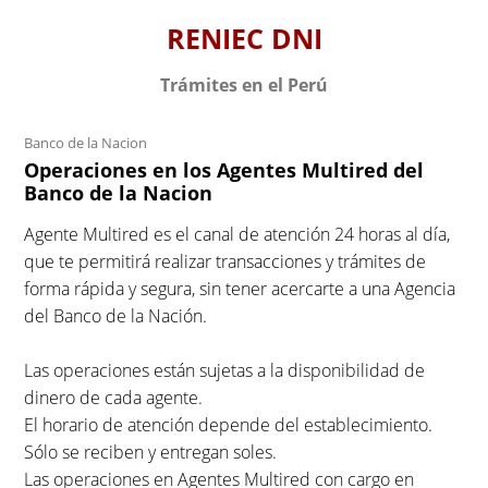
S
RENIEC DNI
k
i
Trámites en el Perú
p
t
Banco de la Nacion
o
Operaciones en los Agentes Multired del
c
Banco de la Nacion
o
n
Agente Multired es el canal de atención 24 horas al día,
t
que te permitirá realizar transacciones y trámites de
e
forma rápida y segura, sin tener acercarte a una Agencia
n
del Banco de la Nación.
t
Las operaciones están sujetas a la disponibilidad de
dinero de cada agente.
El horario de atención depende del establecimiento.
Sólo se reciben y entregan soles.
Las operaciones en Agentes Multired con cargo en