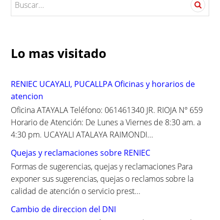
e
a
r
c
Lo mas visitado
h
f
o
RENIEC UCAYALI, PUCALLPA Oficinas y horarios de
r
atencion
:
Oficina ATAYALA Teléfono: 061461340 JR. RIOJA Nº 659
Horario de Atención: De Lunes a Viernes de 8:30 am. a
4:30 pm. UCAYALI ATALAYA RAIMONDI...
Quejas y reclamaciones sobre RENIEC
Formas de sugerencias, quejas y reclamaciones Para
exponer sus sugerencias, quejas o reclamos sobre la
calidad de atención o servicio prest...
Cambio de direccion del DNI