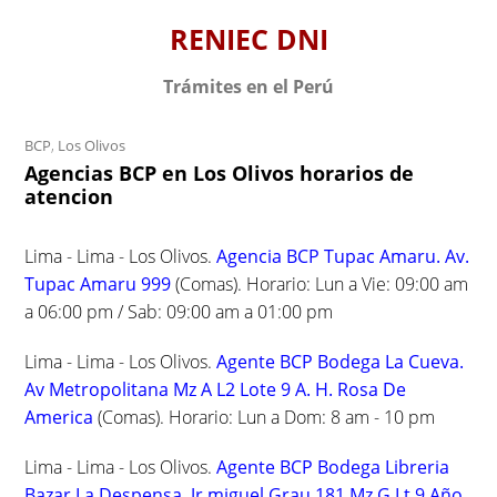
S
RENIEC DNI
k
i
Trámites en el Perú
p
t
BCP
,
Los Olivos
o
Agencias BCP en Los Olivos horarios de
c
atencion
o
n
Lima - Lima - Los Olivos.
Agencia BCP Tupac Amaru. Av.
t
Tupac Amaru 999
(Comas). Horario: Lun a Vie: 09:00 am
e
a 06:00 pm / Sab: 09:00 am a 01:00 pm
n
t
Lima - Lima - Los Olivos.
Agente BCP Bodega La Cueva.
Av Metropolitana Mz A L2 Lote 9 A. H. Rosa De
America
(Comas). Horario: Lun a Dom: 8 am - 10 pm
Lima - Lima - Los Olivos.
Agente BCP Bodega Libreria
Bazar La Despensa. Jr.miguel Grau 181 Mz G Lt 9 Año