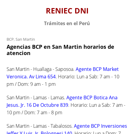
S
RENIEC DNI
k
i
Trámites en el Perú
p
t
BCP
,
San Martin
o
Agencias BCP en San Martin horarios de
c
atencion
o
n
San Martin - Huallaga - Saposoa.
Agente BCP Market
t
Veronica. Av Lima 654
. Horario: Lun a Sab: 7 am - 10
e
pm / Dom: 9 am - 1 pm
n
t
San Martin - Lamas - Lamas.
Agente BCP Botica Ana
Jesus. Jr. 16 De Octubre 839
. Horario: Lun a Sab: 7 am -
10 pm / Dom: 7 am - 8 pm
San Martin - Lamas - Tabalosos.
Agente BCP Inversiones
Jeffer Y Luis. Jr. Bolognesi 140
. Horario: Lun a Dom: 7