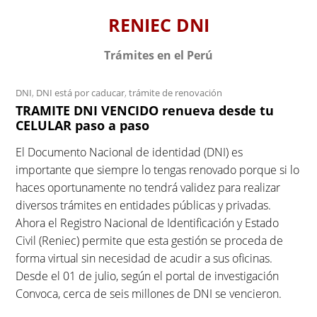
S
RENIEC DNI
k
i
Trámites en el Perú
p
t
DNI
,
DNI está por caducar
,
trámite de renovación
o
TRAMITE DNI VENCIDO renueva desde tu
c
CELULAR paso a paso
o
n
El Documento Nacional de identidad (DNI) es
t
importante que siempre lo tengas renovado porque si lo
e
haces oportunamente no tendrá validez para realizar
n
diversos trámites en entidades públicas y privadas.
t
Ahora el Registro Nacional de Identificación y Estado
Civil (Reniec) permite que esta gestión se proceda de
forma virtual sin necesidad de acudir a sus oficinas.
Desde el 01 de julio, según el portal de investigación
Convoca, cerca de seis millones de DNI se vencieron.