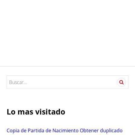
S
e
a
r
c
Lo mas visitado
h
f
o
Copia de Partida de Nacimiento Obtener duplicado