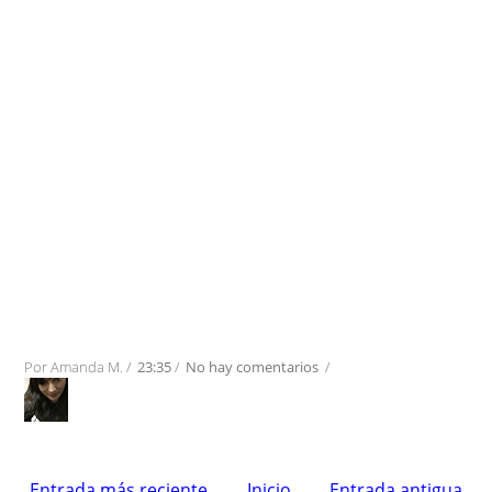
Por
Amanda M.
/
23:35
/
No hay comentarios
/
Entrada más reciente
Inicio
Entrada antigua