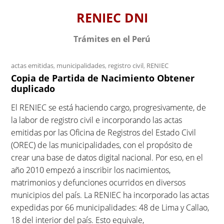
S
RENIEC DNI
k
i
Trámites en el Perú
p
t
actas emitidas
,
municipalidades
,
registro civil
,
RENIEC
o
Copia de Partida de Nacimiento Obtener
c
duplicado
o
n
El RENIEC se está haciendo cargo, progresivamente, de
t
la labor de registro civil e incorporando las actas
e
emitidas por las Oficina de Registros del Estado Civil
n
(OREC) de las municipalidades, con el propósito de
t
crear una base de datos digital nacional. Por eso, en el
año 2010 empezó a inscribir los nacimientos,
matrimonios y defunciones ocurridos en diversos
municipios del país. La RENIEC ha incorporado las actas
expedidas por 66 municipalidades: 48 de Lima y Callao,
18 del interior del país. Esto equivale,