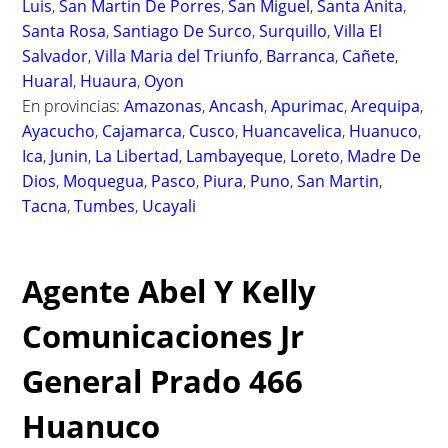
Luis
,
San Martin De Porres
,
San Miguel
,
Santa Anita
,
Santa Rosa
,
Santiago De Surco
,
Surquillo
,
Villa El
Salvador
,
Villa Maria del Triunfo
,
Barranca
,
Cañete
,
Huaral
,
Huaura
,
Oyon
En provincias:
Amazonas
,
Ancash
,
Apurimac
,
Arequipa
,
Ayacucho
,
Cajamarca
,
Cusco
,
Huancavelica
,
Huanuco
,
Ica
,
Junin
,
La Libertad
,
Lambayeque
,
Loreto
,
Madre De
Dios
,
Moquegua
,
Pasco
,
Piura
,
Puno
,
San Martin
,
Tacna
,
Tumbes
,
Ucayali
Agente Abel Y Kelly
Comunicaciones Jr
General Prado 466
Huanuco