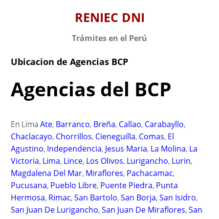
S
RENIEC DNI
k
i
Trámites en el Perú
p
t
Ubicacion de Agencias BCP
o
c
Agencias del BCP
o
n
t
En Lima
Ate
,
Barranco
,
Breña
,
Callao
,
Carabayllo
,
e
Chaclacayo
,
Chorrillos
,
Cieneguilla
,
Comas
,
El
n
Agustino
,
Independencia
,
Jesus Maria
,
La Molina
,
La
t
Victoria
,
Lima
,
Lince
,
Los Olivos
,
Lurigancho
,
Lurin
,
Magdalena Del Mar
,
Miraflores
,
Pachacamac
,
Pucusana
,
Pueblo Libre
,
Puente Piedra
,
Punta
Hermosa
,
Rimac
,
San Bartolo
,
San Borja
,
San Isidro
,
San Juan De Lurigancho
,
San Juan De Miraflores
,
San