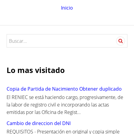
Inicio
S
e
a
r
c
Lo mas visitado
h
f
o
Copia de Partida de Nacimiento Obtener duplicado
r
El RENIEC se está haciendo cargo, progresivamente, de
:
la labor de registro civil e incorporando las actas
emitidas por las Oficina de Regist...
Cambio de direccion del DNI
REQUISITOS - Presentación en original y copia simple