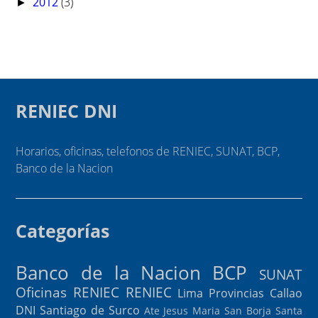
2012
(3)
►
RENIEC DNI
Horarios, oficinas, telefonos de RENIEC, SUNAT, BCP,
Banco de la Nacion
Categorías
Banco de la Nacion
BCP
SUNAT
Oficinas RENIEC
RENIEC
Lima Provincias
Callao
DNI
Santiago de Surco
Ate
Jesus Maria
San Borja
Santa