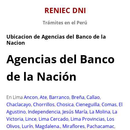
S
RENIEC DNI
k
i
Trámites en el Perú
p
t
Ubicacion de Agencias del Banco de la
o
Nacion
c
o
Agencias del Banco
n
t
de la Nación
e
n
t
En Lima
Ancon
,
Ate
,
Barranco
,
Breña
,
Callao
,
Chaclacayo
,
Chorrillos
,
Chosica
,
Cieneguilla
,
Comas
,
El
Agustino
,
Independencia
,
Jesús María
,
La Molina
,
La
Victoria
,
Lince
,
Lima Cercado
,
Lima Provincias
,
Los
Olivos
,
Lurín
,
Magdalena.
,
Miraflores
,
Pachacamac
,