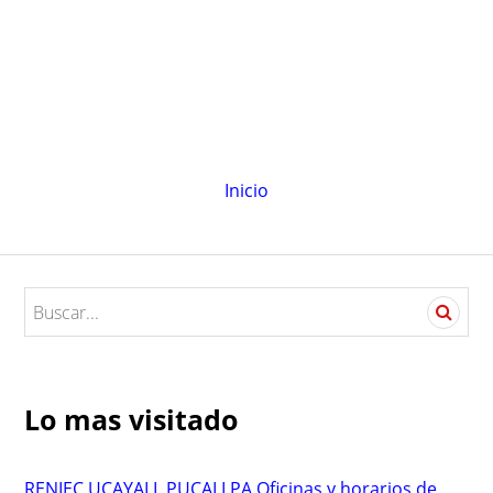
Inicio
S
e
a
r
c
Lo mas visitado
h
f
o
RENIEC UCAYALI, PUCALLPA Oficinas y horarios de