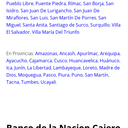
Pueblo Libre
,
Puente Piedra
,
Rímac
,
San Borja
,
San
Isidro
,
San Juan De Lurigancho
,
San Juan De
Miraflores
,
San Luis
,
San Martín De Porres
,
San
Miguel
,
Santa Anita
,
Santiago de Surco
,
Surquillo
,
Villa
El Salvador
,
Villa María Del Triunfo
En Provincias:
Amazonas
,
Ancash
,
Apurímac
,
Arequipa
,
Ayacucho
,
Cajamarca
,
Cusco
,
Huancavelica
,
Huánuco
,
Ica
,
Junín
,
La Libertad
,
Lambayeque
,
Loreto
,
Madre de
Dios
,
Moquegua
,
Pasco
,
Piura
,
Puno
,
San Martín
,
Tacna
,
Tumbes
,
Ucayali
.
Banco de la Nacion Cajero